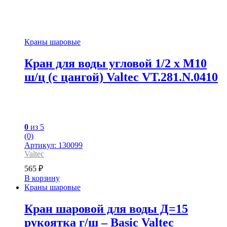
Краны шаровые
Кран для воды угловой 1/2 x М10
ш/ц (с цангой) Valtec VT.281.N.0410
0
из 5
(0)
Артикул: 130099
Valtec
565
₽
В корзину
Краны шаровые
Кран шаровой для воды Д=15
рукоятка г/ш – Basic Valtec