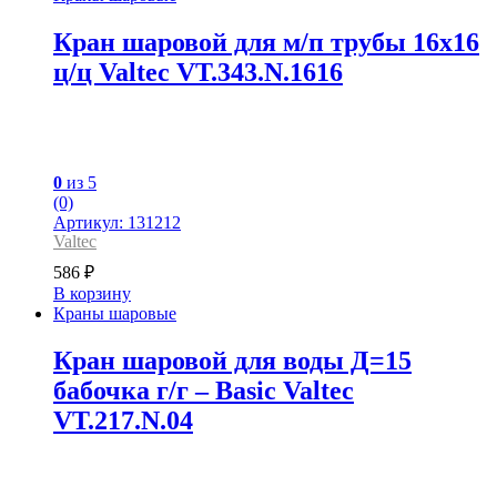
Кран шаровой для м/п трубы 16х16
ц/ц Valtec VT.343.N.1616
0
из 5
(0)
Артикул: 131212
Valtec
586
₽
В корзину
Краны шаровые
Кран шаровой для воды Д=15
бабочка г/г – Basic Valtec
VT.217.N.04