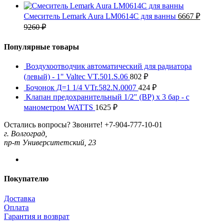
Смеситель Lemark Aura LM0614C для ванны
6667
₽
9260
₽
Популярные товары
Воздухоотводчик автоматический для радиатора
(левый) - 1" Valtec VT.501.S.06
802
₽
Бочонок Д=1 1/4 VTr.582.N.0007
424
₽
Клапан предохранительный 1/2" (ВР) x 3 бар - с
манометром WATTS
1625
₽
Остались вопросы? Звоните!
+7-904-777-10-01
г. Волгоград,
пр-т Университетский, 23
Покупателю
Доставка
Оплата
Гарантия и возврат