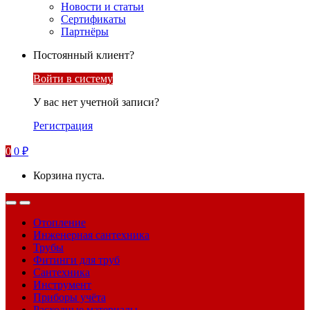
Новости и статьи
Сертификаты
Партнёры
Постоянный клиент?
Войти в систему
У вас нет учетной записи?
Регистрация
0
0
₽
Корзина пуста.
Отопление
Инженерная сантехника
Трубы
Фитинги для труб
Сантехника
Инструмент
Приборы учёта
Расходные материалы