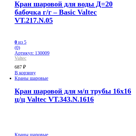
Кран шаровой для воды Д=20
бабочка г/г – Basic Valtec
VT.217.N.05
0
из 5
(0)
Артикул: 130009
Valtec
687
₽
В корзину
Краны шаровые
Кран шаровой для м/п трубы 16х16
ц/ц Valtec VT.343.N.1616
Краны шаровые