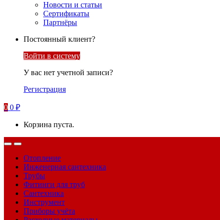
Новости и статьи
Сертификаты
Партнёры
Постоянный клиент?
Войти в систему
У вас нет учетной записи?
Регистрация
0
0
₽
Корзина пуста.
Отопление
Инженерная сантехника
Трубы
Фитинги для труб
Сантехника
Инструмент
Приборы учёта
Расходные материалы